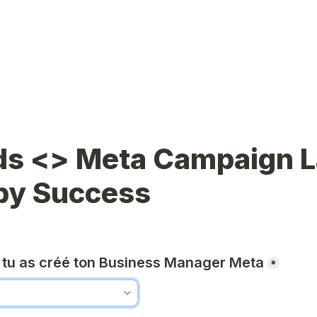
ds <> Meta Campaign L
py Success
e tu as créé ton Business Manager Meta
*