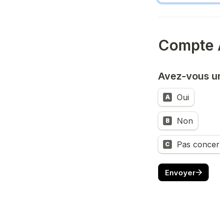
Compte 
Avez-vous u
Oui
A
Non
B
Pas concern
C
Envoyer